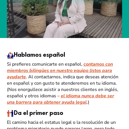
Hablamos español
Si prefieres comunicarte en español,
contamos con
miembros bilingües en nuestro equipo listos para
ayudarte
. Al contactarnos, indica que deseas atención
en español y con gusto te atenderemos en tu idioma.
(Nos enorgullece asistir a nuestros clientes en inglés,
español y otros idiomas –
el idioma nunca debe ser
una barrera para obtener ayuda legal
.)
Da el primer paso
El camino hacia el estatus legal o la resolución de un
problema migratorio puede parecer largo, pero todo