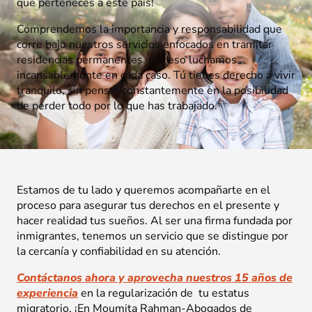
que perteneces a este país!
Comprendemos la importancia y responsabilidad que
corre bajo nuestros servicios enfocados en tramitar
residencias permanentes, por eso luchamos
incansablemente en cada caso. Tú tienes derecho a vivir
tranquilo, sin pensar constantemente en la posibilidad
de perder todo por lo que has trabajado.
Estamos de tu lado y queremos acompañarte en el
proceso para asegurar tus derechos en el presente y
hacer realidad tus sueños. Al ser una firma fundada por
inmigrantes, tenemos un servicio que se distingue por
la cercanía y confiabilidad en su atención.
Contáctanos ahora y aprovecha nuestros 15 años de
experiencia
en la regularización de tu estatus
migratorio. ¡En Moumita Rahman-Abogados de